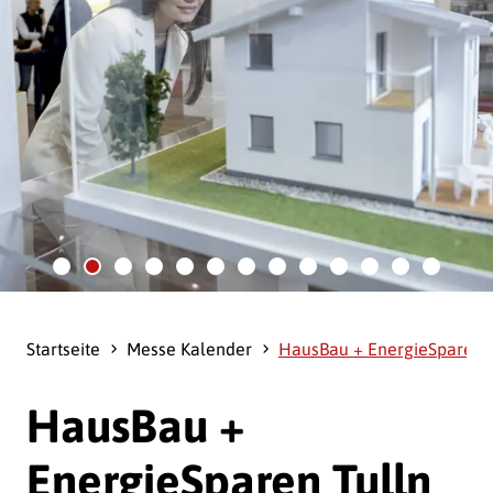
Startseite
Messe Kalender
HausBau + EnergieSparen T
HausBau +
EnergieSparen Tulln