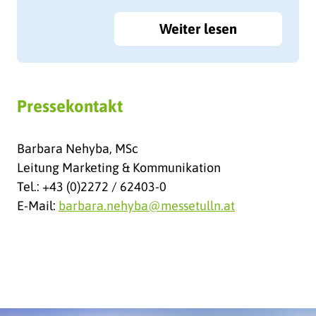
Oldtimerteilemarkt begonnen hat; ist heute,
als Int. Oldtimer Messe Tulln, die größte
Weiter lesen
Oldtimerveranstaltung Österreichs. Damals
war man stolz darauf 45 Teilemarkthändler
zu haben. 2024 werden rund 750 Aussteller
aus 17 Nationen ihre Produkte präsentieren.
Pressekontakt
Barbara Nehyba, MSc
Leitung Marketing & Kommunikation
Tel.: +43 (0)2272 / 62403-0
E-Mail:
barbara.nehyba@messetulln.at