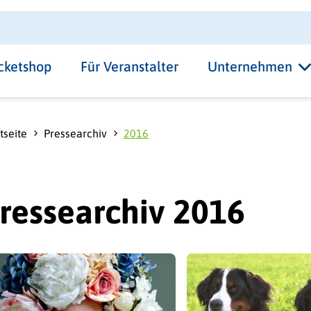
Tull
Hotelpartner
Kontakt & Service
Jobs
Übersicht Messegelände
Trade fair 
cketshop
Für Veranstalter
Unternehmen
tseite
Pressearchiv
2016
ressearchiv 2016