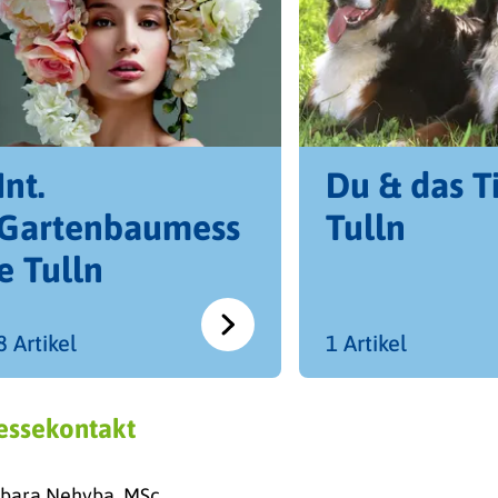
Int.
Du & das T
Gartenbaumess
Tulln
e Tulln
8 Artikel
1 Artikel
essekontakt
bara Nehyba, MSc