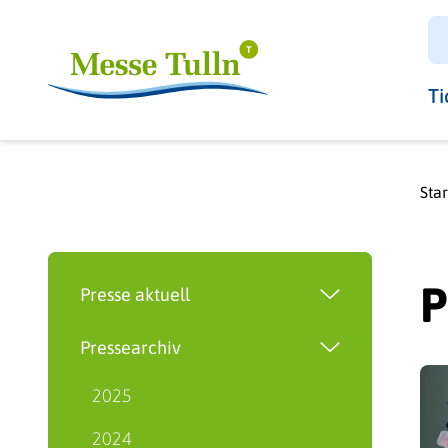
SHOW -
Tulln
BOOT
TULLN
Ti
Star
P
Presse aktuell
Pressearchiv
2025
2024