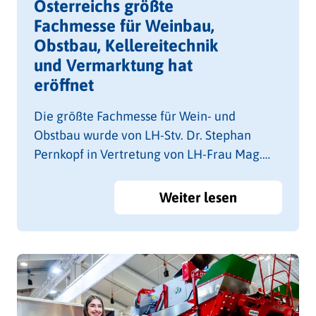
Österreichs größte
Fachmesse für Weinbau,
Obstbau, Kellereitechnik
und Vermarktung hat
eröffnet
Die größte Fachmesse für Wein- und
Obstbau wurde von LH-Stv. Dr. Stephan
Pernkopf in Vertretung von LH-Frau Mag.
Johanna Mikl-Leitner eröffnet und findet
bereits zum vierten Mal statt. Auf 18.000 m²
Weiter lesen
präsentieren 240 Fachaussteller aus 14
Nationen mit 450 Marken Wein- und
Obstbaukompetenz entlang der gesamten
Wertschöpfungskette. Damit ist die Austro
Vin Tulln Österreichs größte Spezialmesse in
der Landwirtschaft. Weltweit führende