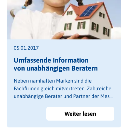
05.01.2017
Umfassende Information
von unabhängigen Beratern
Neben namhaften Marken sind die
Fachfirmen gleich mitvertreten. Zahlreiche
unabhängige Berater und Partner der Messe
Tulln bieten Ihnen darüber hinaus eine
umfassende Beratung für Ihr Traumhaus!
Weiter lesen